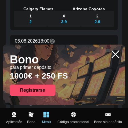
Calgary Flames
Arizona Coyotes
1
X
2
2
3.9
2.9
06.08.2026
18:00
Japan
South Korea
Bono
1
X
2
1.75
3
2.4
para primer depósito
1000€ + 250 FS
06.08.2026
16:30
Registrarse
Nashville Predators
St. Louis Blues
1
X
2
2.1
3.8
2.9
Aplicación
Bono
Menú
Código promocional
Bono sin depósito