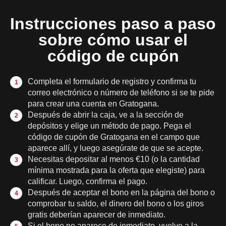
Instrucciones paso a paso
sobre cómo usar el
código de cupón
Completa el formulario de registro y confirma tu
correo electrónico o número de teléfono si se te pide
para crear una cuenta en Gratogana.
Después de abrir la caja, ve a la sección de
depósitos y elige un método de pago. Pega el
código de cupón de Gratogana en el campo que
aparece allí, y luego asegúrate de que se acepte.
Necesitas depositar al menos €10 (o la cantidad
mínima mostrada para la oferta que elegiste) para
calificar. Luego, confirma el pago.
Después de aceptar el bono en la página del bono o
comprobar tu saldo, el dinero del bono o los giros
gratis deberían aparecer de inmediato.
Si el bono no aparece de inmediato, vuelve a la