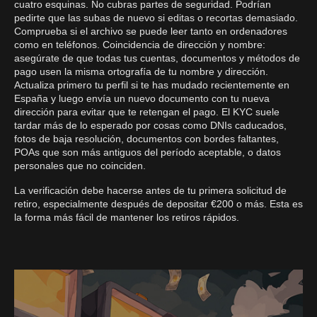
cuatro esquinas. No cubras partes de seguridad. Podrían
pedirte que las subas de nuevo si editas o recortas demasiado.
Comprueba si el archivo se puede leer tanto en ordenadores
como en teléfonos. Coincidencia de dirección y nombre:
asegúrate de que todas tus cuentas, documentos y métodos de
pago usen la misma ortografía de tu nombre y dirección.
Actualiza primero tu perfil si te has mudado recientemente en
España y luego envía un nuevo documento con tu nueva
dirección para evitar que te retengan el pago. El KYC suele
tardar más de lo esperado por cosas como DNIs caducados,
fotos de baja resolución, documentos con bordes faltantes,
POAs que son más antiguos del período aceptable, o datos
personales que no coinciden.
La verificación debe hacerse antes de tu primera solicitud de
retiro, especialmente después de depositar €200 o más. Esta es
la forma más fácil de mantener los retiros rápidos.