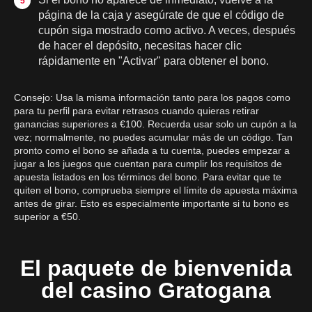
página de la caja y asegúrate de que el código de
cupón siga mostrado como activo. A veces, después
de hacer el depósito, necesitas hacer clic
rápidamente en "Activar" para obtener el bono.
Consejo: Usa la misma información tanto para los pagos como
para tu perfil para evitar retrasos cuando quieras retirar
ganancias superiores a €100. Recuerda usar solo un cupón a la
vez; normalmente, no puedes acumular más de un código. Tan
pronto como el bono se añada a tu cuenta, puedes empezar a
jugar a los juegos que cuentan para cumplir los requisitos de
apuesta listados en los términos del bono. Para evitar que te
quiten el bono, comprueba siempre el límite de apuesta máxima
antes de girar. Esto es especialmente importante si tu bono es
superior a €50.
El paquete de bienvenida
del casino Gratogana