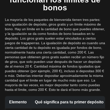
bonos
La mayoría de los paquetes de bienvenida tienen tres partes:
una igualación de depósito, giros gratis y un límite máximo de
bono. Hay un límite en la cantidad de bono que puedes obtener,
y la igualación se da como fondos de bono basados en tu
depósito. Los giros gratis suelen estar vinculados a ciertos
juegos de tragaperras. La igualación de depósito es cuando una
cierta cantidad de tu depósito es igualada por fondos de bono,
normalmente hasta una cierta cantidad, como 200 €. Las
personas que obtienen giros gratis suelen recibir un número fijo
de giros, que solo pueden usar después de hacer un depósito
de al menos 20 €. Cantidad máxima de fondos igualados que
puedes obtener (por ejemplo, 200 €), incluso si depositas 300 €
o más. Deberías intentar depositar aproximadamente la misma
cantidad que el límite en lugar de mucho más que eso. La
mayoría de las veces, es mejor depositar tanto como puedas
hasta el límite, como 200 €. Esto te dará el bono más grande.
Elemento
Qué significa para tu primer depósito