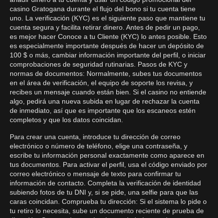
casino Gratogana durante el flujo del bono si tu cuenta tiene
uno. La verificación (KYC) es el siguiente paso que mantiene tu
cuenta segura y facilita retirar dinero. Antes de pedir un pago,
es mejor hacer Conoce a tu Cliente (KYC) lo antes posible. Esto
es especialmente importante después de hacer un depósito de
100 $ o más, cambiar información importante del perfil, o iniciar
comprobaciones de seguridad rutinarias. Pasos de KYC y
normas de documentos: Normalmente, subes tus documentos
en el área de verificación, el equipo de soporte los revisa, y
recibes un mensaje cuando están bien. Si el casino no entiende
algo, pedirá una nueva subida en lugar de rechazar la cuenta
de inmediato, así que es importante que los escaneos estén
completos y que los datos coincidan.
Para crear una cuenta, introduce tu dirección de correo
electrónico o número de teléfono, elige una contraseña, y
escribe tu información personal exactamente como aparece en
tus documentos. Para activar el perfil, usa el código enviado por
correo electrónico o mensaje de texto para confirmar tu
información de contacto. Completa la verificación de identidad
subiendo fotos de tu DNI y, si se pide, una selfie para que las
caras coincidan. Comprueba tu dirección: Si el sistema lo pide o
tu retiro lo necesita, sube un documento reciente de prueba de