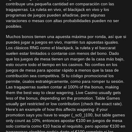
contribuye una pequeña cantidad en comparación con las
tragaperras. La ruleta en vivo, el blackjack en vivo y los
programas de juegos pueden añadirse, pero algunas
variaciones o mesas con altas probabilidades pueden no ser
posibles.
Muchos bonos tienen una apuesta máxima por ronda, así que si
puedes jugar a juegos en vivo, mantén tus apuestas iguales.
Los clásicos RNG como el blackjack, la ruleta y el baccarat
suelen estar limitados o contarse con menos del bono. Dado
que los juegos de mesa tienen un margen de la casa más bajo,
esto ocurre todo el tiempo en los casinos. No confíes en los
juegos de mesa para apostar rápido a menos que la tasa de
contribución sea competitiva. Si tu código promocional los
permite, úsalos estratégicamente, como para romper tu sesión.
Las tragaperras suelen contar al 100% of the bonus, making
them the best way to clear wagering. Live Casino usually gets
less of the bonus, depending on the promotion. Table Games
usually get restricted or low contribution (check the exact rate).
Here's an example of how this affects wagering: if your
promotion says you have to wager (_sc0_)100, but table games
only count as 10%, entonces apostar €100 en juegos de mesa
solo contaría como €10 hacia el requisito, pero apostar €100 en
tragaperras elegibles podría darte el €100 completo si las