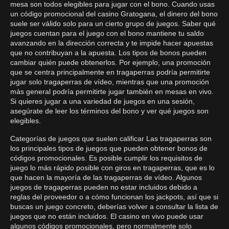
mesa son todos elegibles para jugar con el bono. Cuando usas
un código promocional del casino Gratogana, el dinero del bono
suele ser válido solo para un cierto grupo de juegos. Saber qué
juegos cuentan para el juego con el bono mantiene tu saldo
avanzando en la dirección correcta y te impide hacer apuestas
que no contribuyan a la apuesta. Los tipos de bonos pueden
cambiar quién puede obtenerlos. Por ejemplo, una promoción
que se centra principalmente en tragaperras podría permitirte
jugar solo tragaperras de vídeo, mientras que una promoción
más general podría permitirte jugar también en mesas en vivo.
Si quieres jugar a una variedad de juegos en una sesión,
asegúrate de leer los términos del bono y ver qué juegos son
elegibles.
Categorías de juegos que suelen calificar Las tragaperras son
los principales tipos de juegos que pueden obtener bonos de
códigos promocionales. Es posible cumplir los requisitos de
juego lo más rápido posible con giros en tragaperras, que es lo
que hacen la mayoría de las tragaperras de vídeo. Algunos
juegos de tragaperras pueden no estar incluidos debido a
reglas del proveedor o a cómo funcionan los jackpots, así que si
buscas un juego concreto, deberías volver a consultar la lista de
juegos que no están incluidos. El casino en vivo puede usar
algunos códigos promocionales, pero normalmente solo